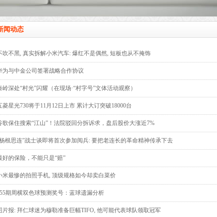
新闻动态
不吹不黑, 真实拆解小米汽车: 爆红不是偶然, 短板也从不掩饰
华为与中金公司签署战略合作协议
秦岭深处“村光”闪耀（在现场·“村字号”文体活动观察）
五菱星光730将于11月12日上市 累计大订突破18000台
谷歌保住搜索“江山”！法院驳回分拆诉求，盘后股价大涨近7%
“杨根思连”战士谈即将首次参加阅兵: 要把老连长的革命精神传承下去
最好的保险，不能只是“赔”
小米最惨的拍照手机, 顶级规格如今却卖白菜价
055期周横双色球预测奖号：蓝球遗漏分析
图片报: 拜仁球迷为穆勒准备巨幅TIFO, 他可能代表球队领取冠军